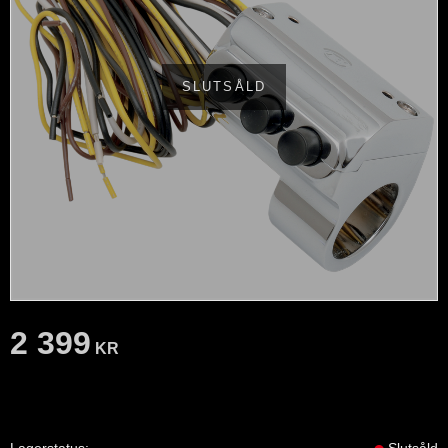
SLUTSÅLD
2 399
KR
Lagerstatus
Slutsåld