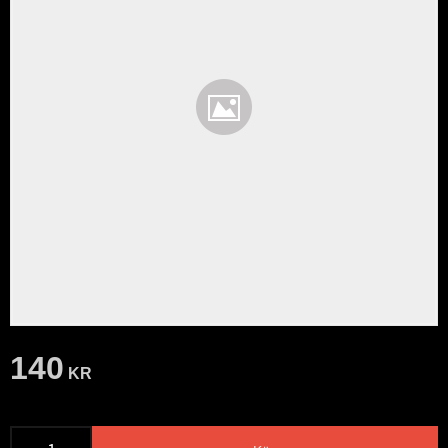
140
KR