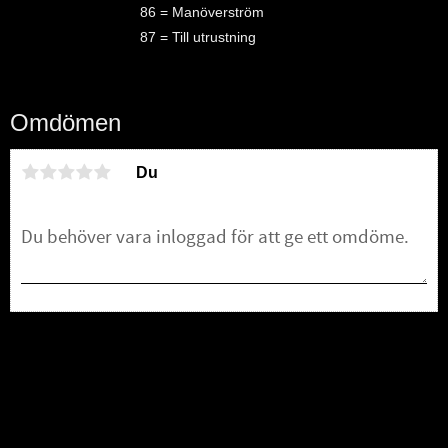
86 = Manöverström
87 = Till utrustning
Omdömen
Du
Bli den första att lämna ett omdöme.