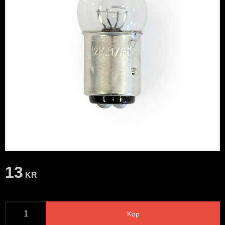
13
KR
Köp