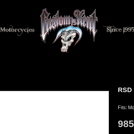
RSD
Fits: M
98