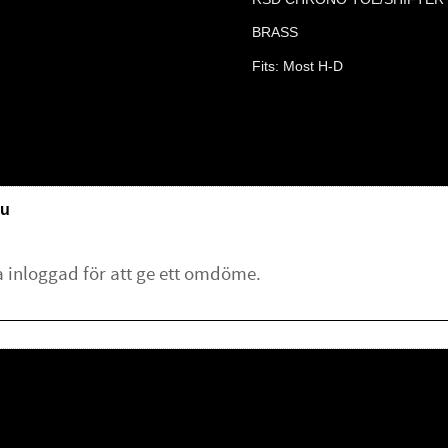
BRASS
Fits: Most H-D
u
lämna ett omdöme.