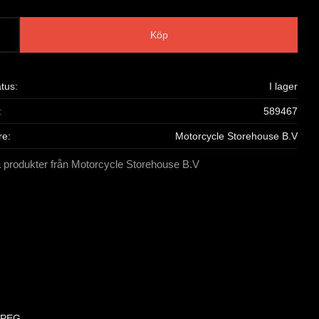
Köp
atus
I lager
589467
re
Motorcycle Storehouse B.V
a produkter från Motorcycle Storehouse B.V
 PEG