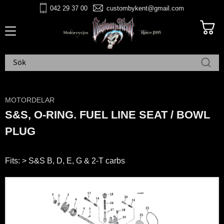
042 29 37 00
custombykent@gmail.com
Meny
MOTORDELAR
S&S, O-RING. FUEL LINE SEAT / BOWL
PLUG
Fits: > S&S B, D, E, G & 2-T carbs