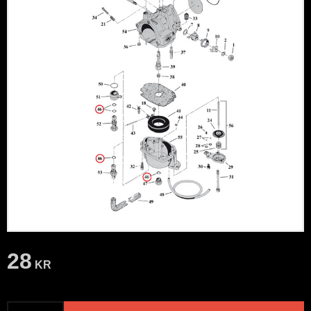
28
KR