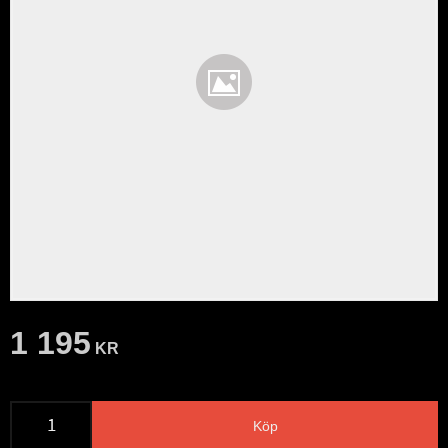
1 195
KR
Köp