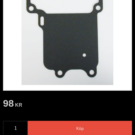
98
KR
Köp