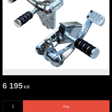
6 195
KR
Köp