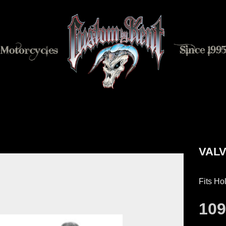
VALV
Fits Ho
10