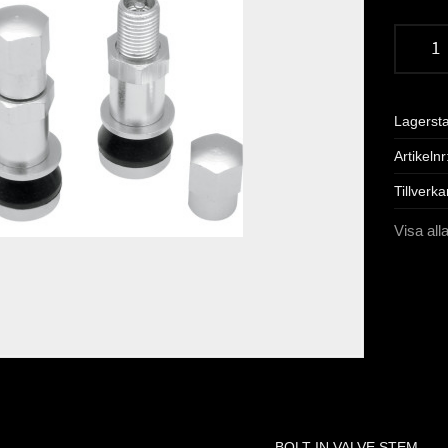
Lagerst
Artikelnr
Tillverka
Visa all
BOLT-IN VALVE STEM