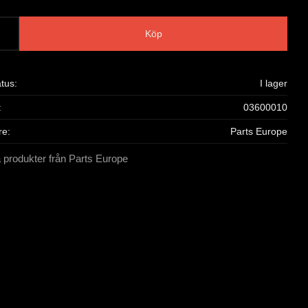
Köp
atus
I lager
03600010
re
Parts Europe
a produkter från Parts Europe