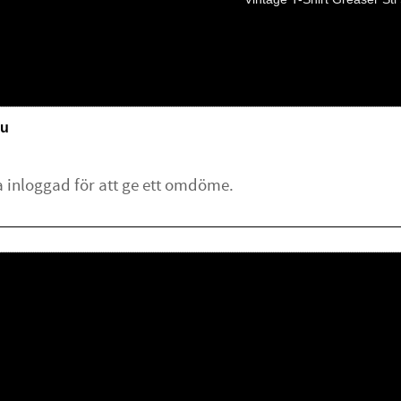
u
lämna ett omdöme.