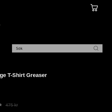
ge T-Shirt Greaser
att pris:
Ordinarie pris:
475
kr
R