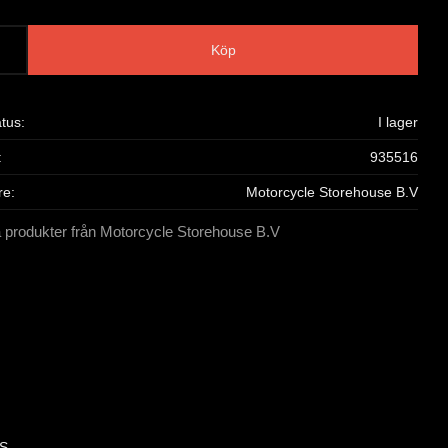
Köp
atus
I lager
935516
re
Motorcycle Storehouse B.V
a produkter från Motorcycle Storehouse B.V
 S