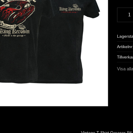
Lagerst
Artikelnr
Tillverka
Visa all
Vintage T-Shirt Greaser Stl