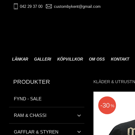
042 29 37 00
custombykent@gmail.com
LÄNKAR
GALLERI
KÖPVILLKOR
OM OSS
KONTAKT
PRODUKTER
KLÄDER & UTRUST
FYND - SALE
30
%
RAM & CHASSI
GAFFLAR & STYREN