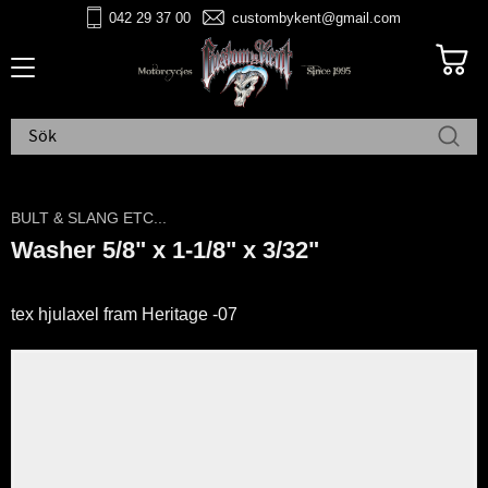
042 29 37 00
custombykent@gmail.com
Meny
BULT & SLANG ETC...
Washer 5/8" x 1-1/8" x 3/32"
tex hjulaxel fram Heritage -07