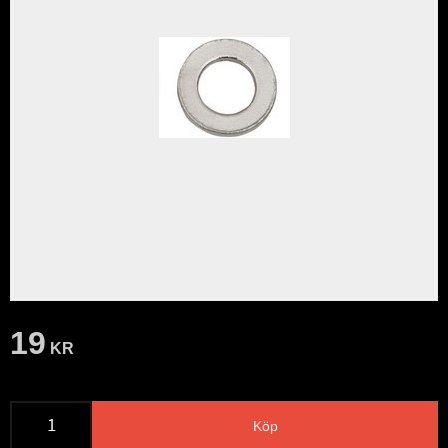
19
KR
Köp