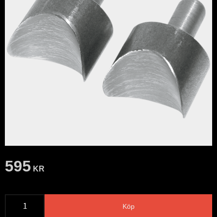
595
KR
Köp