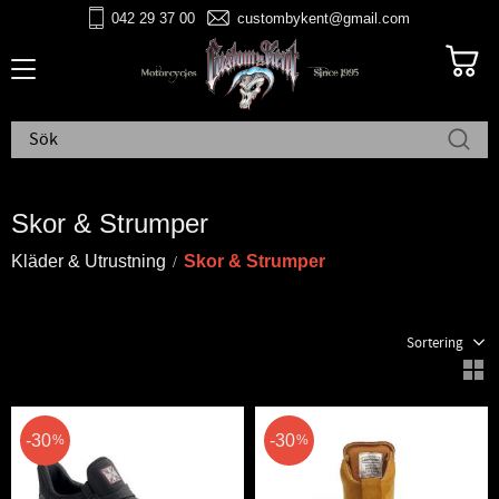
042 29 37 00
custombykent@gmail.com
Meny
Skor & Strumper
Kläder & Utrustning
Skor & Strumper
Välj sortering
V
30
30
%
%