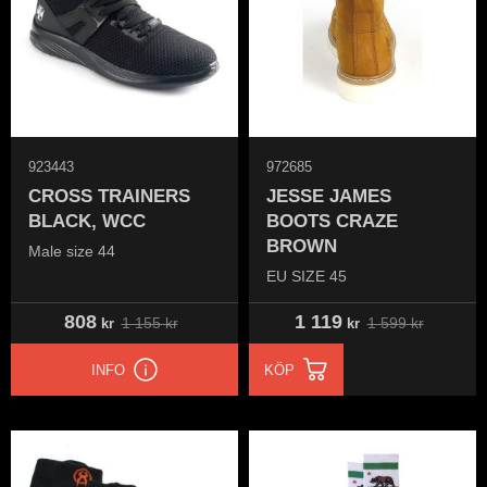
923443
972685
CROSS TRAINERS
JESSE JAMES
BLACK, WCC
BOOTS CRAZE
BROWN
Male size 44
EU SIZE 45
808
1 119
1 155
kr
1 599
kr
kr
kr
INFO
KÖP