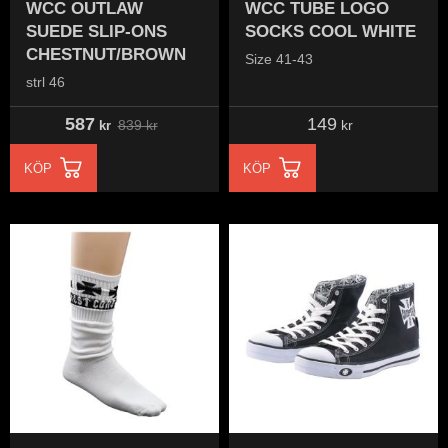
WCC OUTLAW
WCC TUBE LOGO
SUEDE SLIP-ONS
SOCKS COOL WHITE
CHESTNUT/BROWN
Size 41-43
strl 46
587
149
839
kr
kr
kr
KÖP
KÖP