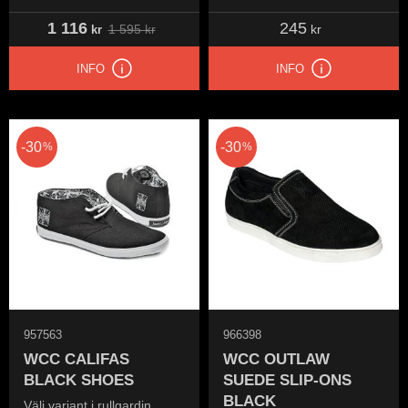
1 116
245
1 595
kr
kr
kr
INFO
INFO
30
30
%
%
957563
966398
WCC CALIFAS
WCC OUTLAW
BLACK SHOES
SUEDE SLIP-ONS
BLACK
Välj variant i rullgardin.