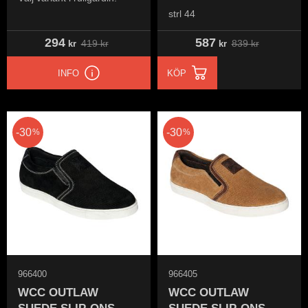
strl 44
294
587
419
kr
839
kr
kr
kr
INFO
KÖP
30
30
%
%
966400
966405
WCC OUTLAW
WCC OUTLAW