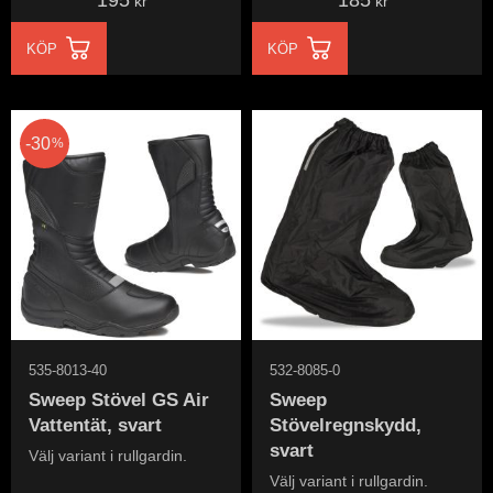
195
185
kr
kr
KÖP
KÖP
30
%
535-8013-40
532-8085-0
Sweep Stövel GS Air
Sweep
Vattentät, svart
Stövelregnskydd,
svart
Välj variant i rullgardin.
Välj variant i rullgardin.