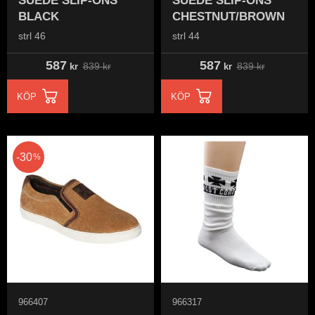
SUEDE SLIP-ONS
SUEDE SLIP-ONS
BLACK
CHESTNUT/BROWN
strl 46
strl 44
587
587
839
kr
839
kr
kr
kr
KÖP
KÖP
30
%
966407
966317