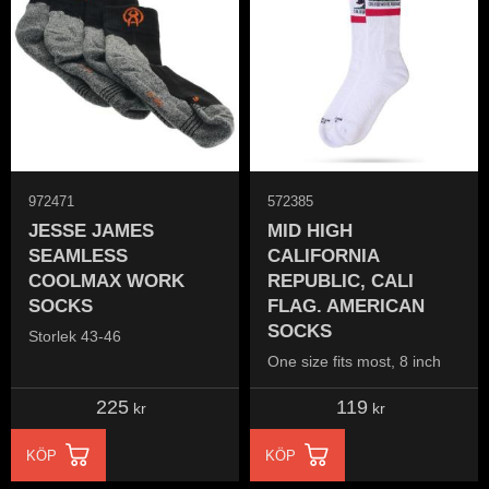
972471
572385
JESSE JAMES
MID HIGH
SEAMLESS
CALIFORNIA
COOLMAX WORK
REPUBLIC, CALI
SOCKS
FLAG. AMERICAN
SOCKS
Storlek 43-46
One size fits most, 8 inch
225
119
kr
kr
KÖP
KÖP