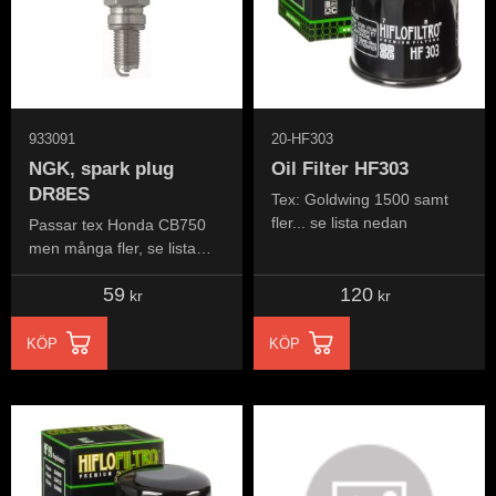
933091
20-HF303
NGK, spark plug
Oil Filter HF303
DR8ES
Tex: Goldwing 1500 samt
fler... se lista nedan
Passar tex Honda CB750
men många fler, se lista
nedan...
59
120
kr
kr
KÖP
KÖP