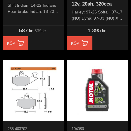
12v, 20ah. 320cca
Shift Indian: 14-22 Indians
Rear brake Indian: 18-20
Harley: 97-26 Softail; 97-17
Chieftain; 2020 Chieftain
(NU) Dyna; 97-03 (NU) XL;
Limited/Elite; 19-20
07-17 V-Rod (excl. 2007
587
1 395
Chieftain Dark Horse; 2020
VRSCR); 2024 (NU)
839
kr
kr
kr
Roadmaster Dark Horse;
RA1250 Pan America; 24-
26 RA1250S Pan America;
KÖP
KÖP
24-25
235-403702
104080