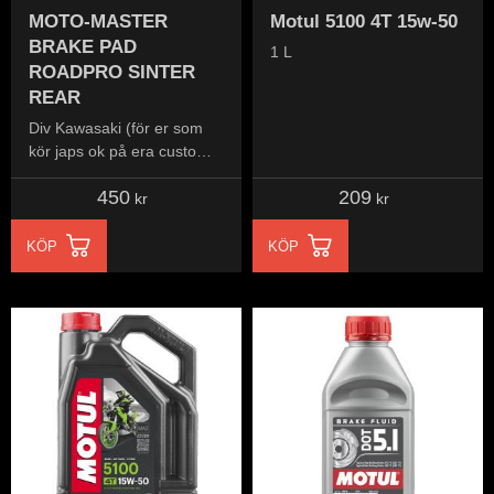
MOTO-MASTER
Motul 5100 4T 15w-50
BRAKE PAD
1 L
ROADPRO SINTER
REAR
Div Kawasaki (för er som
kör japs ok på era custom
hojar)
450
209
kr
kr
KÖP
KÖP