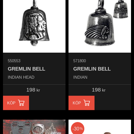
550553
571800
GREMLIN BELL
GREMLIN BELL
INDIAN HEAD
INDIAN
198
198
kr
kr
KÖP
KÖP
30
%