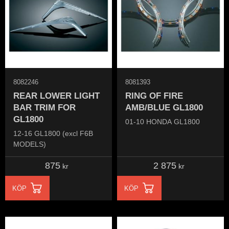
8082246
8081393
REAR LOWER LIGHT
RING OF FIRE
BAR TRIM FOR
AMB/BLUE GL1800
GL1800
01-10 HONDA GL1800
12-16 GL1800 (excl F6B
MODELS)
875
2 875
kr
kr
KÖP
KÖP