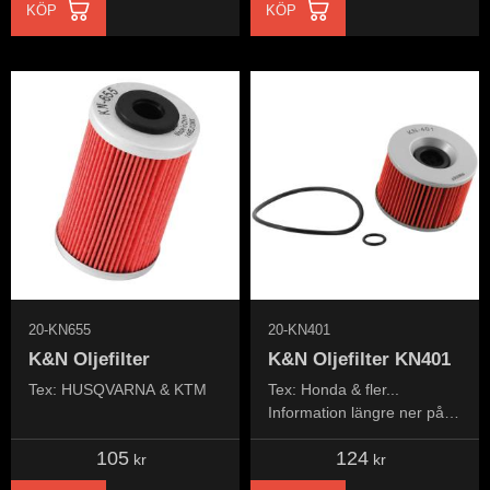
KÖP
KÖP
20-KN655
20-KN401
K&N Oljefilter
K&N Oljefilter KN401
Tex: HUSQVARNA & KTM
Tex: Honda & fler...
Information längre ner på
sidan...Information further
105
124
down the page...
kr
kr