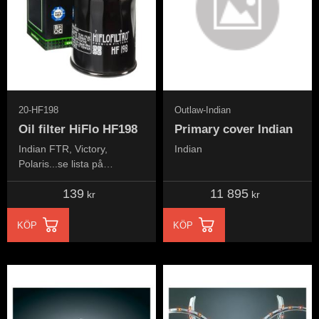
20-HF198
Outlaw-Indian
Oil filter HiFlo HF198
Primary cover Indian
Indian FTR, Victory,
Indian
Polaris...se lista på
modeller nedan...
139
11 895
kr
kr
KÖP
KÖP