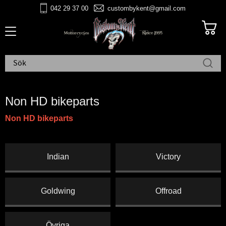
042 29 37 00
custombykent@gmail.com
Meny
Non HD bikeparts
Non HD bikeparts
Indian
Victory
Goldwing
Offroad
Övriga