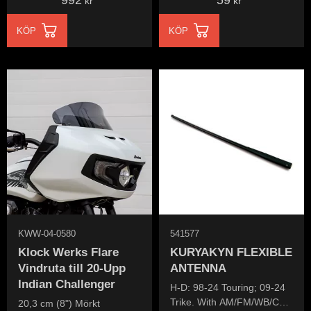
992
59
kr
kr
KÖP
KÖP
KWW-04-0580
541577
Klock Werks Flare
KURYAKYN FLEXIBLE
Vindruta till 20-Upp
ANTENNA
Indian Challenger
H-D: 98-24 Touring; 09-24
Trike. With AM/FM/WB/CB
20,3 cm (8") Mörkt