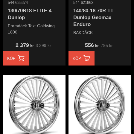
544-635374
544-621862
130/70R18 ELITE 4
140/80-18 70R TT
Dunlop
Dunlop Geomax
Enduro
Framdäck Tex: Goldwing
1800
BAKDÄCK
2 379
556
3 399
kr
795
kr
kr
kr
KÖP
KÖP