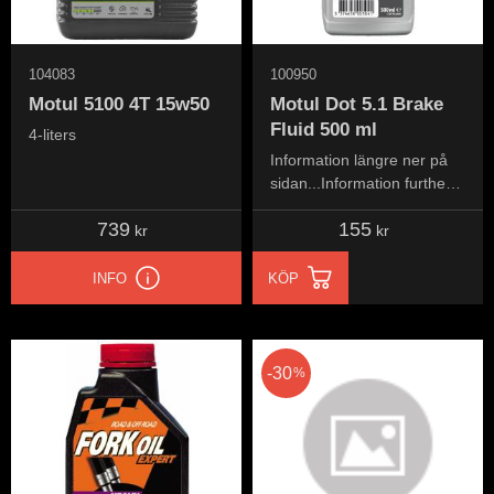
104083
100950
Motul 5100 4T 15w50
Motul Dot 5.1 Brake
Fluid 500 ml
4-liters
Information längre ner på
sidan...Information further
down the page...
739
155
kr
kr
INFO
KÖP
30
%