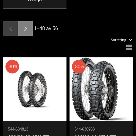
1–
48
av
56
Välj sortering
V
30
30
%
%
544-634813
544-630938