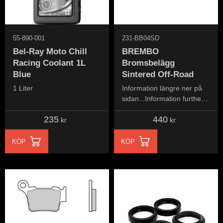
55-890-001
231-BB04SD
Bel-Ray Moto Chill
BREMBO
Racing Coolant 1L
Bromsbelägg
Blue
Sintered Off-Road
1 Liter
Information längre ner på
sidan...Information further
down the page...
235
440
kr
kr
KÖP
KÖP