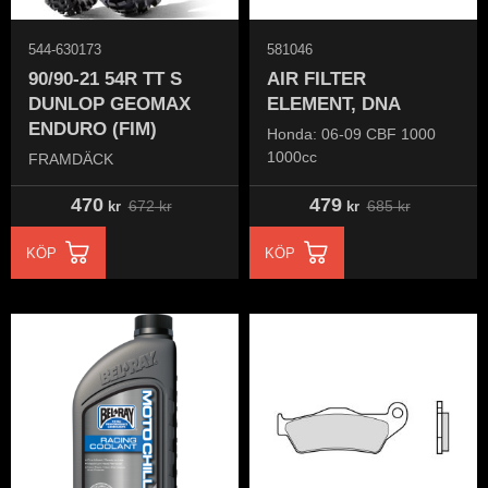
544-630173
581046
90/90-21 54R TT S
AIR FILTER
DUNLOP GEOMAX
ELEMENT, DNA
ENDURO (FIM)
Honda: 06-09 CBF 1000
1000cc
FRAMDÄCK
470
479
672
kr
685
kr
kr
kr
KÖP
KÖP