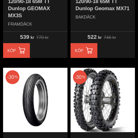
120/90-18 65M TT
120/90-18 65M TT
Dunlop GEOMAX
Dunlop Geomax MX71
MX3S
BAKDÄCK
FRAMDÄCK
539
522
770
kr
746
kr
kr
kr
KÖP
KÖP
30
30
%
%