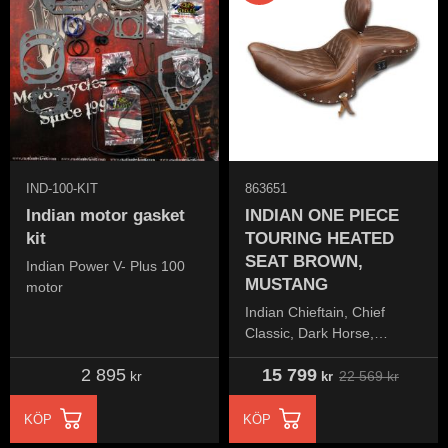
IND-100-KIT
863651
Indian motor gasket
INDIAN ONE PIECE
kit
TOURING HEATED
SEAT BROWN,
Indian Power V- Plus 100
MUSTANG
motor
Indian Chieftain, Chief
Classic, Dark Horse,
Roadmaster, Springfield &
2 895
15 799
Vintage 2014-'21,
22 569
kr
kr
kr
KÖP
KÖP