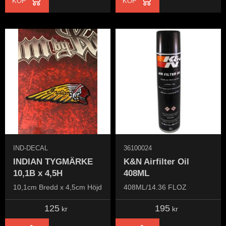
KÖP
KÖP
IND-DECAL
36100024
INDIAN TYGMÄRKE
K&N Airfilter Oil
10,1B x 4,5H
408ML
10,1cm Bredd x 4,5cm Höjd
408ML/14.36 FLOZ
125
195
kr
kr