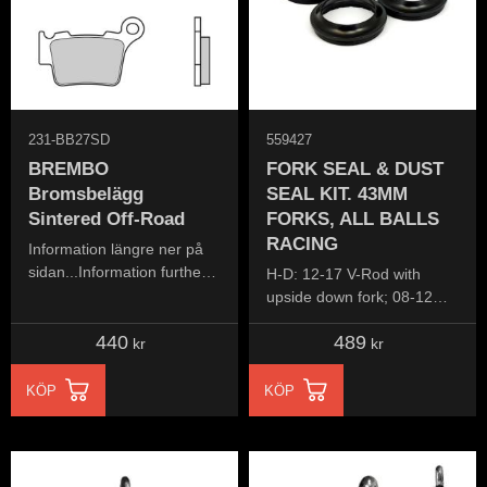
231-BB27SD
559427
BREMBO
FORK SEAL & DUST
Bromsbelägg
SEAL KIT. 43MM
Sintered Off-Road
FORKS, ALL BALLS
RACING
Information längre ner på
sidan...Information further
H-D: 12-17 V-Rod with
down the page...
upside down fork; 08-12
XR1200 and many more...
440
489
see info down below
kr
kr
KÖP
KÖP