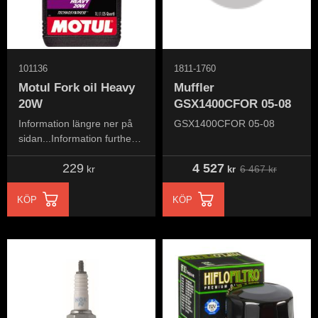
101136
1811-1760
Motul Fork oil Heavy
Muffler
20W
GSX1400CFOR 05-08
Information längre ner på
GSX1400CFOR 05-08
sidan...Information further
down the page...
229
4 527
6 467
kr
kr
kr
KÖP
KÖP