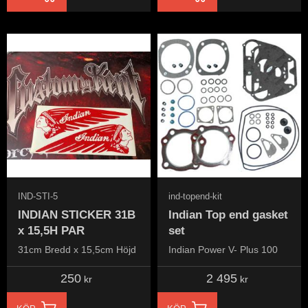
IND-STI-5
ind-topend-kit
INDIAN STICKER 31B
Indian Top end gasket
x 15,5H PAR
set
31cm Bredd x 15,5cm Höjd
Indian Power V- Plus 100
250
2 495
kr
kr