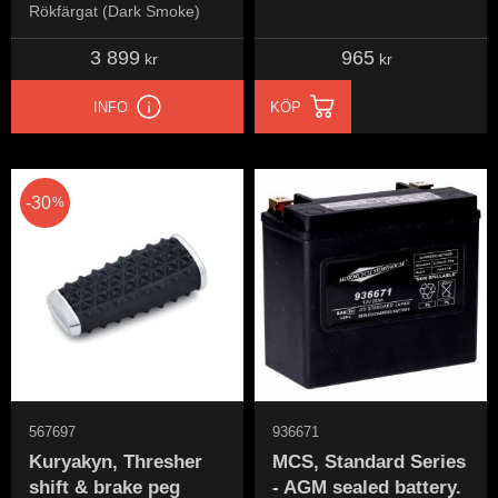
radio Indian: 14-20 Indian
Rökfärgat (Dark Smoke)
Chieftain, Roadmaster,
3 899
965
Challenger with AM/FM/WB
kr
kr
radio and/or CB radio kit
INFO
KÖP
30
%
567697
936671
Kuryakyn, Thresher
MCS, Standard Series
shift & brake peg
- AGM sealed battery.