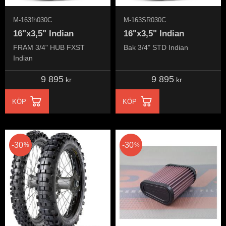
M-163fh030C
M-163SR030C
16"x3,5" Indian
16"x3,5" Indian
FRAM 3/4" HUB FXST
Bak 3/4" STD Indian
Indian
9 895
9 895
kr
kr
KÖP
KÖP
30
30
%
%