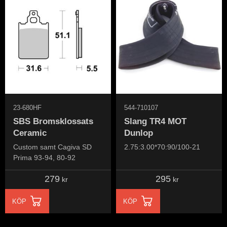
23-680HF
544-710107
SBS Bromsklossats
Slang TR4 MOT
Ceramic
Dunlop
Custom samt Cagiva SD
2.75:3.00*70:90/100-21
Prima 93-94, 80-92
279
295
kr
kr
KÖP
KÖP