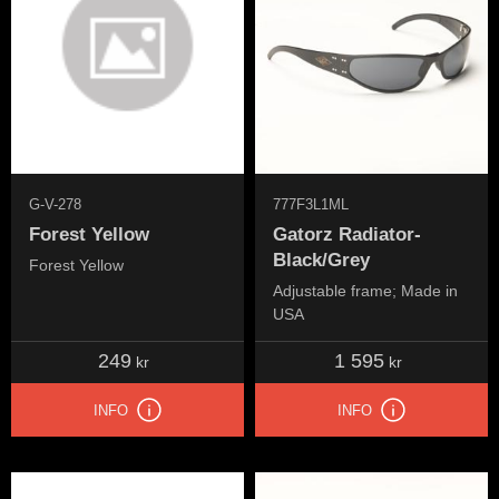
G-V-278
777F3L1ML
Forest Yellow
Gatorz Radiator-
Black/Grey
Forest Yellow
Adjustable frame; Made in
USA
249
1 595
kr
kr
INFO
INFO