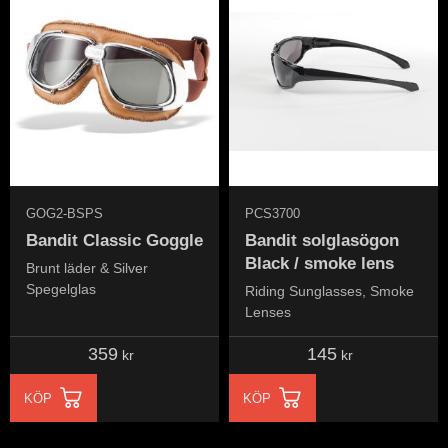
GOG2-BSPS
PCS3700
Bandit Classic Goggle
Bandit solglasögon
Black / smoke lens
Brunt läder & Silver
Spegelglas
Riding Sunglasses, Smoke
Lenses
359
145
kr
kr
KÖP
KÖP