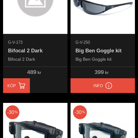
G-V-173
G-V-250
Bifocal 2 Dark
Big Ben Goggle kit
Bifocal 2 Dark
Big Ben Goggle kit
489
399
kr
kr
KÖP
INFO
30
30
%
%