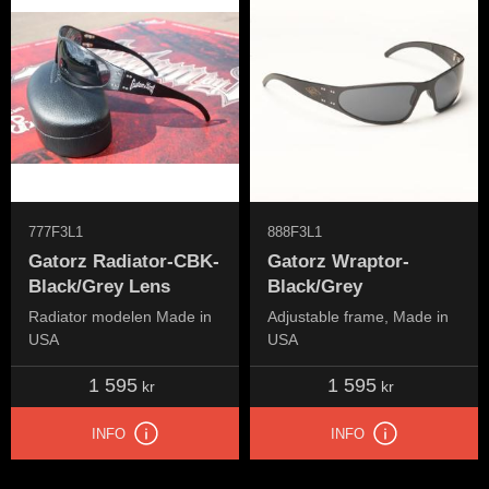
777F3L1
888F3L1
Gatorz Radiator-CBK-
Gatorz Wraptor-
Black/Grey Lens
Black/Grey
Radiator modelen Made in
Adjustable frame, Made in
USA
USA
1 595
1 595
kr
kr
INFO
INFO