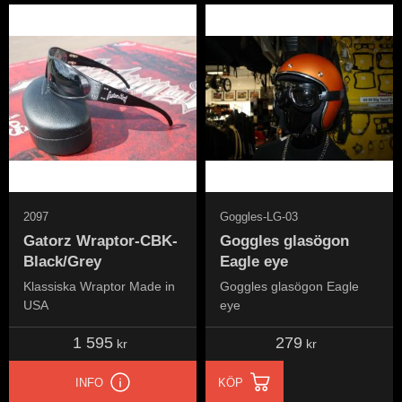
2097
Goggles-LG-03
Gatorz Wraptor-CBK-
Goggles glasögon
Black/Grey
Eagle eye
Klassiska Wraptor Made in
Goggles glasögon Eagle
USA
eye
1 595
279
kr
kr
INFO
KÖP