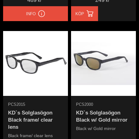
489
249
kr
kr
INFO
KÖP
PCS2015
PCS2000
KD`s Solglasögon
KD`s Solglasögon
Black frame/ clear
Black w/ Gold mirror
lens
Black w/ Gold mirror
Black frame/ clear lens