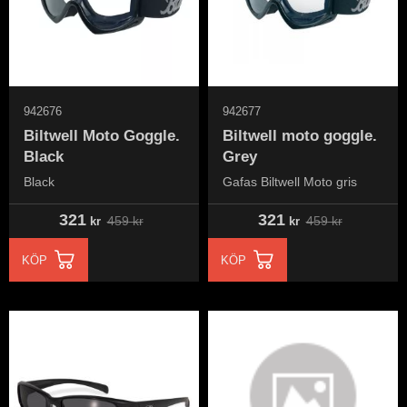
942676
942677
Biltwell Moto Goggle.
Biltwell moto goggle.
Black
Grey
Black
Gafas Biltwell Moto gris
321
321
459
kr
459
kr
kr
kr
KÖP
KÖP