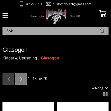
042 29 37 00
custombykent@gmail.com
Meny
Glasögon
Kläder & Utrustning
Glasögon
1–
48
av
79
Välj sortering
V