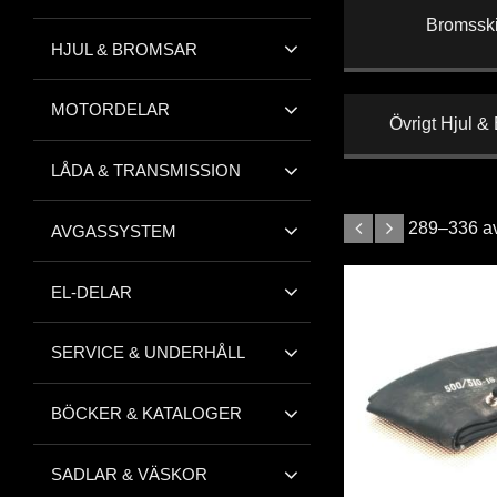
Bromsski
HJUL & BROMSAR
MOTORDELAR
Övrigt Hjul &
LÅDA & TRANSMISSION
289–
336
a
AVGASSYSTEM
EL-DELAR
SERVICE & UNDERHÅLL
BÖCKER & KATALOGER
SADLAR & VÄSKOR