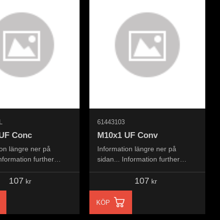
L
61443103
UF Conc
M10x1 UF Conv
on längre ner på
Information längre ner på
Information further
sidan... Information further
 page...
down the page...
107
107
kr
kr
KÖP