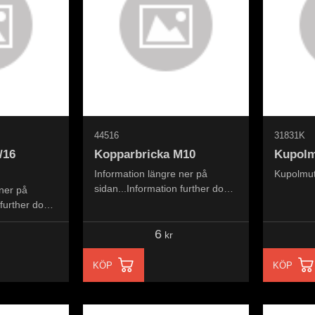
44516
31831K
/16
Kopparbricka M10
Kupolm
Information längre ner på
Kupolmu
sidan...Information further down
 ner på
the page...
 further down
6
kr
KÖP
KÖP