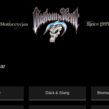
ar
r
Däck & Slang
Bromso