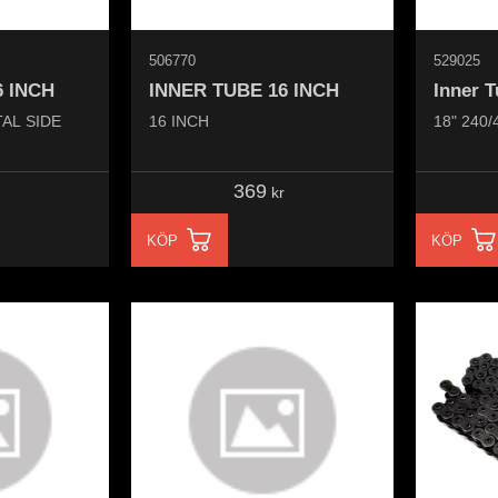
506770
529025
6 INCH
INNER TUBE 16 INCH
Inner T
TAL SIDE
16 INCH
18" 240/
369
kr
KÖP
KÖP