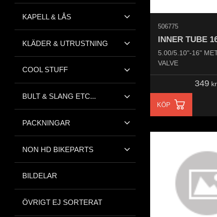
KAPELL & LÅS
506775
INNER TUBE 1
KLÄDER & UTRUSTNING
5.00/5.10"-16" ME
VALVE
COOL STUFF
349
kr
BULT & SLANG ETC...
KÖP
PACKNINGAR
NON HD BIKEPARTS
BILDELAR
ÖVRIGT EJ SORTERAT