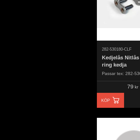
282-530180-CLF
Kedjelås Nitlå
ring kedja
Passar tex: 282-5
79
kr
KÖP