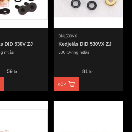
DNL530VX
ås DID 530V ZJ
Kedjelås DID 530VX ZJ
g nitlås
530 O-ring nitlås
59
81
kr
kr
KÖP