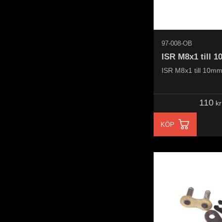
97-008-OB
ISR M8x1 till 
ISR M8x1 till 10m
110
kr
KÖP