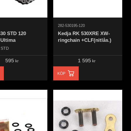
282-530195-120
530 STD 120
Kedja RK 530XRE XW-
 Ultima
ringchain +CLF(nitlås.)
0 STD
595
1 595
kr
kr
KÖP