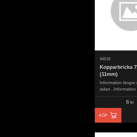
44518
Kopparbricka 7
(11mm)
Information längre
sidan...Information
the page...
6
kr
KÖP