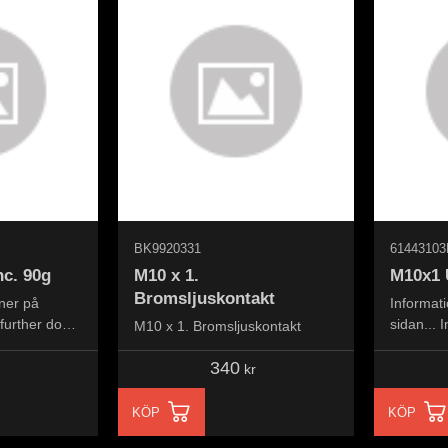
BK9920331
61443103
c. 90g
M10 x 1.
M10x1 
Bromsljuskontakt
 ner på
Informati
 further down
sidan... 
M10 x 1. Bromsljuskontakt
down the
340
kr
KÖP
KÖP