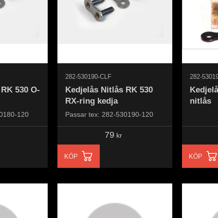
282-530190-CLF
282-5301
s RK 530 O-
Kedjelås Nitlås RK 530
Kedjel
RX-ring kedja
nitlås
30180-120
Passar tex: 282-530190-120
79
kr
KÖP
KÖP