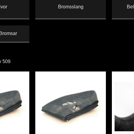
vor
Bromsslang
Bel
 Bromsar
v
509