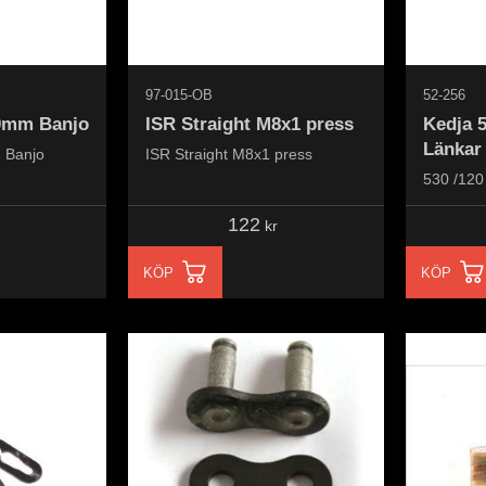
97-015-OB
52-256
10mm Banjo
ISR Straight M8x1 press
Kedja 
Länkar
m Banjo
ISR Straight M8x1 press
530 /12
122
kr
KÖP
KÖP