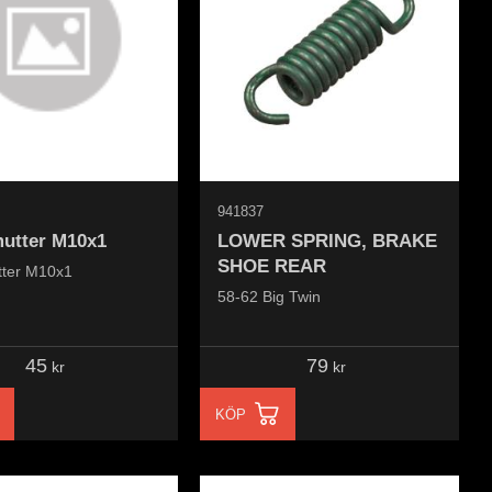
941837
utter M10x1
LOWER SPRING, BRAKE
SHOE REAR
tter M10x1
58-62 Big Twin
45
79
kr
kr
KÖP