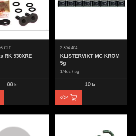
95-CLF
2-304-404
ås RK 530XRE
KLISTERVIKT MC KROM
5g
1/4oz / 5g
88
10
kr
kr
KÖP