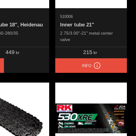
510006
ube 18'', Heidenau
Inner tube 21"
40-280/35
2.75/3.00"-21" metal center
valve
449
215
kr
kr
INFO