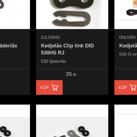
DJL530HS
DNL530V
äderlås
Kedjelås Clip link DID
Kedjel
530HS RJ
530 O-rin
530 fjäderlås
35
kr
KÖP
KÖP