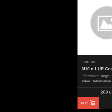
61943103
M10 x 1 UR Con
Information längre
sidan...Information
the page...
289
kr
KÖP