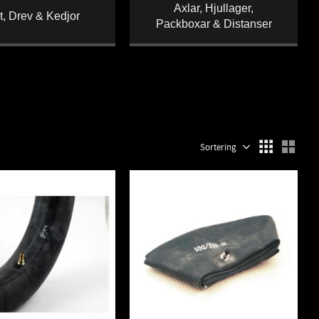
Axlar, Hjullager,
t, Drev & Kedjor
Packboxar & Distanser
Välj sortering
Välj